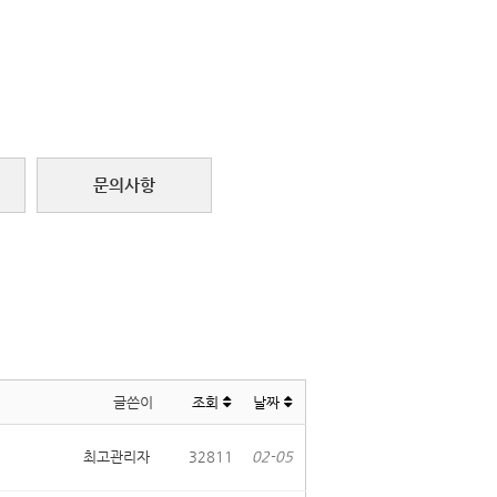
문의사항
글쓴이
조회
날짜
최고관리자
32811
02-05