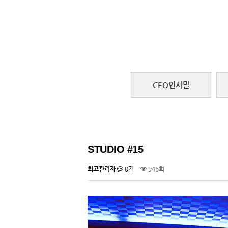
CEO인사말
STUDIO #15
최고관리자
0건
946회